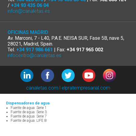
/
+34 93 435 06 04
infon@canaletas.es
OFICINAS MADRID
Av. Marconi, 7 - L40, P.A.E. NEISA SUR, Fase 5B, nave 5,
28021, Madrid, Spain.
Tel.
+34 917 986 661
| Fax:
+34 917 965 002
infocentro@canaletas.es
|
canaletas.com
elpratempresarial.com
Dispensadores de agua
Fuente de agua: Serie 1
Fuente de agua: Serie 3
Fuente de agua: Serie 7
Fuente de agua: LIFE B