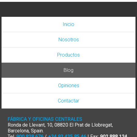
Inicio
Nosotros
Productos
Blog
Opiniones
Contactar
FÁBRICA Y OFICINAS CENTRALES
Ronda de Llevant, 10, 08820 El Prat de Llobregat,
Barcelona, Spain.
Tel.
900 828 676
/
+34 93 435 85 46
| Fax:
902 888 124